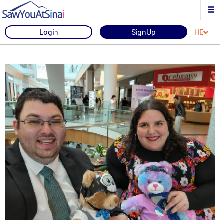
Login
SignUp
HE