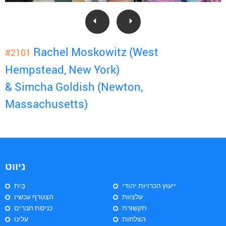
Rachel Moskowitz (West
#2101
Hempstead, New York)
& Simcha Goldish (Newton,
Massachusetts)
ניווט
ייעוץ הכרויות יהודי
בַּיִת
עלצוות
הצטרף עכשיו
תקשורת
כניסת חברים
הצלחות
עלינו