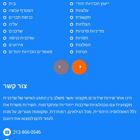
ייעוץ הכרויות יהודי
בַּיִת
עלצוות
הצטרף עכשיו
תקשורת
כניסת חברים
הצלחות
עלינו
מדיניות פרטיות
שדכנים
חסויות
שדכנית כניסה
המלצות
אירועים
הנחות
מאמרים הכרויות יהודים
צור קשר
הינו אתר שירות שידוכים מקצועי אשר משלב בין המגע האישי של שדכנית
מקצועית עם טכנולוגיות שדכנות ייחודיות ומתקדמות. השירות משרת את
כלל האוכלוסיה היהודית, מכל הגילאים, רמות דת, ומקומות מגורים, על מנת
לעזור להם למצוא את זיווגם.
212-866-0546