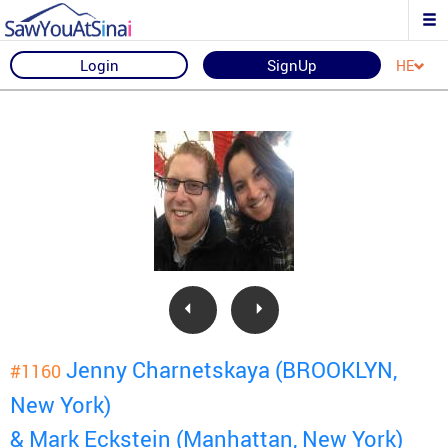
Login
SignUp
HE
Jenny Charnetskaya (BROOKLYN,
#1160
New York)
& Mark Eckstein (Manhattan, New York)