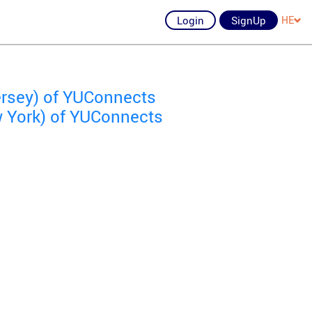
Login
SignUp
HE
ersey) of YUConnects
 York) of YUConnects