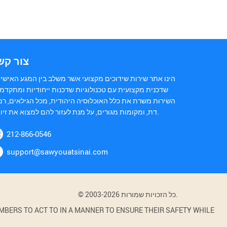
צור קש
הינו אתר שירות שידוכים מקצועי אשר משלב בין המגע האישי 
שדכנית מקצועית עם טכנולוגיות שדכנות ייחודיות ומתקדמו
השירות משרת את כלל האוכלוסיה היהודית, מכל הגילאים, רמ
דת, ומקומות מגורים, על מנת לעזור להם למצוא את זיווגם.
212-866-0546
support@sawyouatsinai.com
© 2003-2026 כל הזכויות שמורות.
BERS TO ACT TO IN A MANNER TO ENSURE THEIR SAFETY WHILE