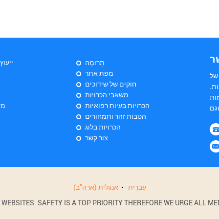
ר
תְרוּמָה
ייעוץ
מפת אתר
של
חוקים של שידוכים
ת.
משאבי הכרויות
ות
הכרויות בעיות רפואיות
מד
הטבות זהר ותמחורים
הכרויות בלוג
צור קשר
עִברִית
אנגלית (ארה"ב)
BSITES. SAFETY IS A TOP PRIORITY THEREFORE WE URGE ALL MEM