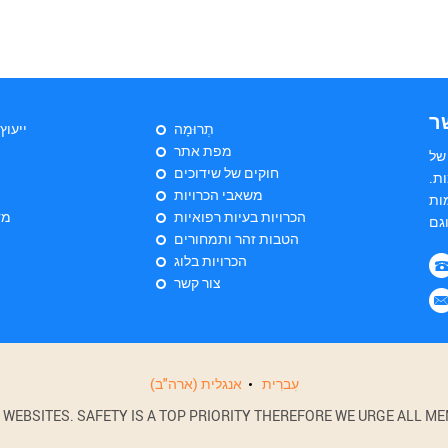
ר
תְרוּמָה
ייעוץ
מפת אתר
של
חוקים של שידוכים
ות
משאבי הכרויות
ות
הכרויות בעיות רפואיות
מד
הטבות זהר ותמחורים
הכרויות בלוג
צור קשר
עִברִית
אנגלית (ארה"ב)
BSITES. SAFETY IS A TOP PRIORITY THEREFORE WE URGE ALL MEM