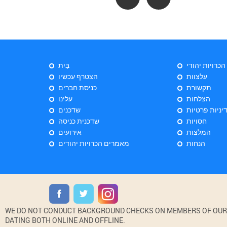
 הכרויות יהודי
בַּיִת
עלצוות
הצטרף עכשיו
תקשורת
כניסת חברים
הצלחות
עלינו
יניות פרטיות
שדכנים
חסויות
שדכנית כניסה
המלצות
אירועים
הנחות
מאמרים הכרויות יהודים
WE DO NOT CONDUCT BACKGROUND CHECKS ON MEMBERS OF OUR WE
DATING BOTH ONLINE AND OFFLINE.