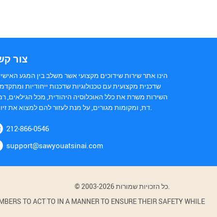
צור קש
הינו אתר שירות שידוכים מקצועי אשר משלב בין המגע האישי 
שדכנית מקצועית עם טכנולוגיות שדכנות ייחודיות ומתקדמ.
השירות משרת את כלל האוכלוסיה היהודית, מכל הגילאים, רמ
דת, ומקומות מגורים, על מנת לעזור להם למצוא את זיווגם.
212-866-0546
support@sawyouatsinai.com
© 2003-2026 כל הזכויות שמורות.
BERS TO ACT TO IN A MANNER TO ENSURE THEIR SAFETY WHILE