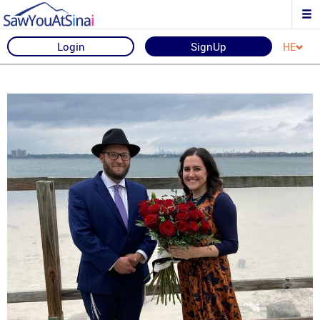
Login
SignUp
HE