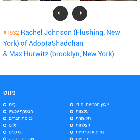
Rachel Johnson (Flushing, New
#1932
York) of AdoptaShadchan
& Max Hurwitz (brooklyn, New York)
ניווט
ייעוץ הכרויות יהודי
בַּיִת
עלצוות
הצטרף עכשיו
תקשורת
כניסת חברים
הצלחות
עלינו
מדיניות פרטיות
שדכנים
חסויות
שדכנית כניסה