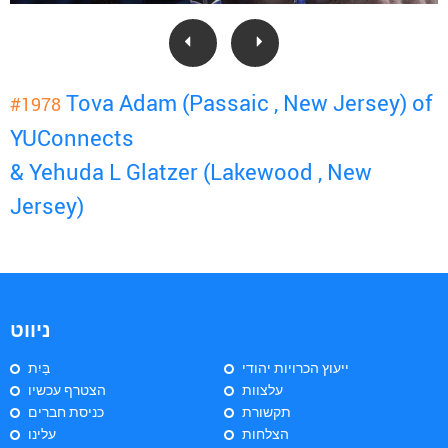
Tova Adam (Passaic , New Jersey) of
#1978
YUConnects
& Yehuda L Glatzer (Lakewood , New
Jersey)
ניווט
ייעוץ הכרויות יהודי
בַּיִת
עלצוות
הצטרף עכשיו
תקשורת
כניסת חברים
הצלחות
עלינו