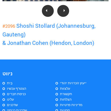
Shoshi Stollard (Johannesburg,
#2096
Gauteng)
& Jonathan Cohen (Hendon, London)
ניווט
ייעוץ הכרויות יהודי
בַּיִת
עלצוות
הצטרף עכשיו
תקשורת
כניסת חברים
הצלחות
עלינו
מדיניות פרטיות
שדכנים
חסויות
שדכנית כניסה