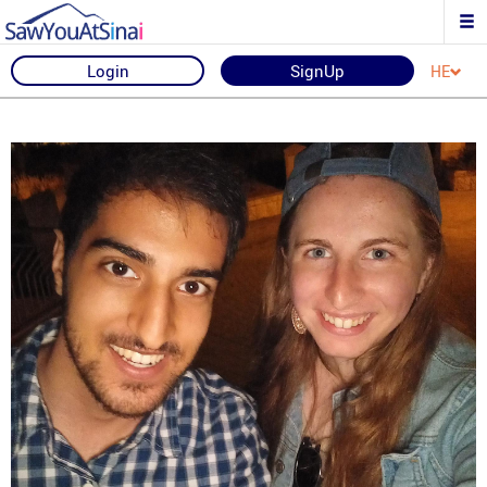
Login
SignUp
HE