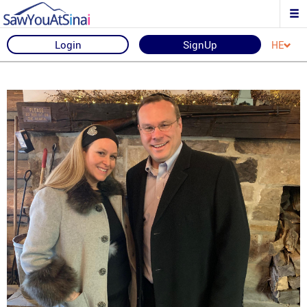
Login
SignUp
HE