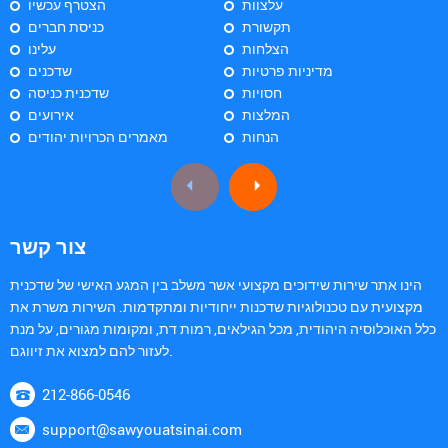
עלצוות
הצטרף עכשיו
תקשורת
כניסת חברים
הצלחות
עלינו
מדיניות פרטיות
שדכנים
חסויות
שדכנית כניסה
המלצות
אירועים
הנחות
מאמרים הכרויות יהודים
צור קשר
הינו אתר שירות שידוכים מקצועי אשר משלב בין המגע האישי של שדכנית
מקצועית עם טכנולוגיות שדכנות ייחודיות ומתקדמות. השירות משרת את
כלל האוכלוסיה היהודית, מכל הגילאים, רמות דת, ומקומות מגורים, על מנת
לעזור להם למצוא את זיווגם.
212-866-0546
support@sawyouatsinai.com