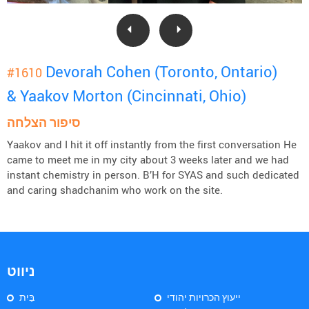
Devorah Cohen (Toronto, Ontario)
#1610
& Yaakov Morton (Cincinnati, Ohio)
סיפור הצלחה
Yaakov and I hit it off instantly from the first conversation He
came to meet me in my city about 3 weeks later and we had
instant chemistry in person. B’H for SYAS and such dedicated
and caring shadchanim who work on the site.
ניווט
ייעוץ הכרויות יהודי
בַּיִת