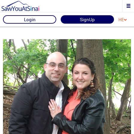
Login
SignUp
HE