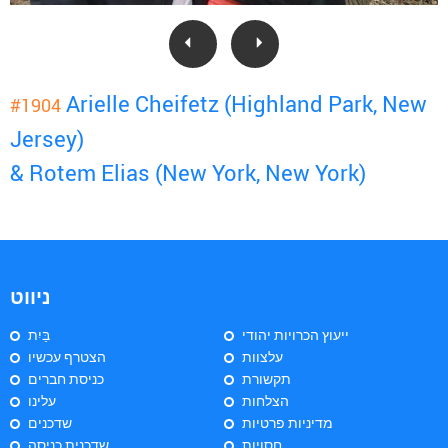
Arielle Cheifetz (Highland Park, New
#1904
Jersey)
& Rotem Elias (New York, New York)
ניווט
ייעוץ הכרויות יהודי
בַּיִת
עלצוות
הצטרף עכשיו
תקשורת
כניסת חברים
הצלחות
עלינו
מדיניות פרטיות
שדכנים
חסויות
שדכנית כניסה