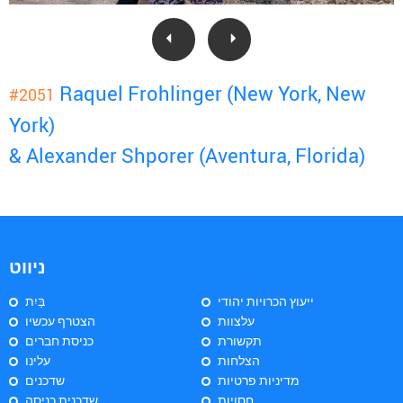
Raquel Frohlinger (New York, New
#2051
York)
& Alexander Shporer (Aventura, Florida)
ניווט
ייעוץ הכרויות יהודי
בַּיִת
עלצוות
הצטרף עכשיו
תקשורת
כניסת חברים
הצלחות
עלינו
מדיניות פרטיות
שדכנים
חסויות
שדכנית כניסה