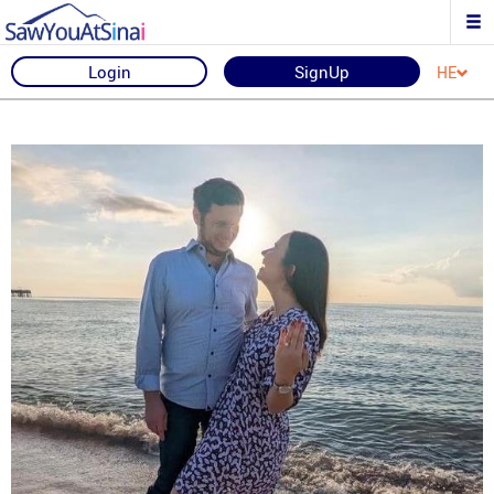
Login
SignUp
HE