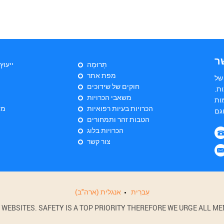
ר
תְרוּמָה
ייעוץ
מפת אתר
של
חוקים של שידוכים
ת.
משאבי הכרויות
ות
הכרויות בעיות רפואיות
מד
הטבות זהר ותמחורים
הכרויות בלוג
צור קשר
עִברִית
אנגלית (ארה"ב)
BSITES. SAFETY IS A TOP PRIORITY THEREFORE WE URGE ALL MEM