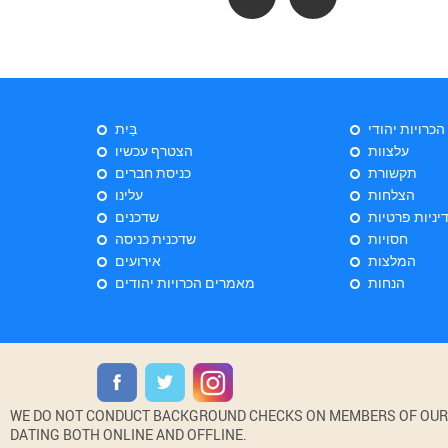
 הכרויות יהודי
בַּיִת
עלצוות
הצטרף עכשיו
תקשורת
כניסת חברים
הצלחות
עלינו
יניות פרטיות
שדכנים
חסויות
שדכנית כניסה
המלצות
אירועים
הנחות
מאמרים הכרויות יהודים
WE DO NOT CONDUCT BACKGROUND CHECKS ON MEMBERS OF OUR WE
DATING BOTH ONLINE AND OFFLINE.