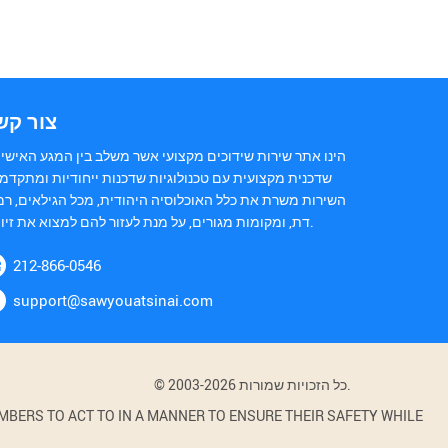
צור קש
הינו אתר שירות שידוכים מקצועי אשר משלב בין המגע האישי 
שדכנית מקצועית עם טכנולוגיות שדכנות ייחודיות ומתקדמו
השירות משרת את כלל האוכלוסיה היהודית, מכל הגילאים, רמ
דת, ומקומות מגורים, על מנת לעזור להם למצוא את זיווגם.
212-866-0546
support@sawyouatsinai.com
© 2003-2026 כל הזכויות שמורות.
BERS TO ACT TO IN A MANNER TO ENSURE THEIR SAFETY WHILE