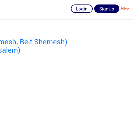
Login
SignUp
HE
mesh, Beit Shemesh)
salem)