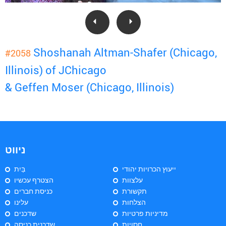
Shoshanah Altman-Shafer (Chicago,
#2058
Illinois) of JChicago
& Geffen Moser (Chicago, Illinois)
ניווט
ייעוץ הכרויות יהודי
בַּיִת
עלצוות
הצטרף עכשיו
תקשורת
כניסת חברים
הצלחות
עלינו
מדיניות פרטיות
שדכנים
חסויות
שדכנית כניסה