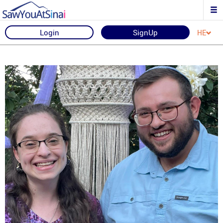
Login
SignUp
HE