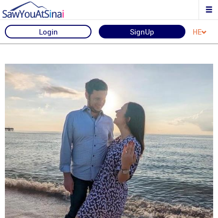
Login
SignUp
HE