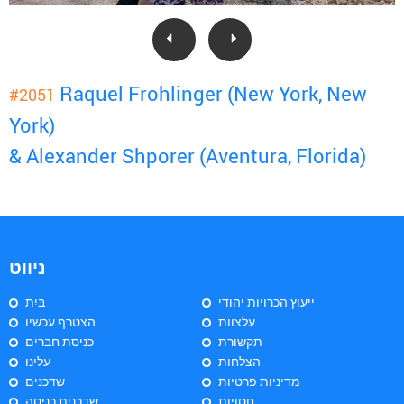
Raquel Frohlinger (New York, New
#2051
York)
& Alexander Shporer (Aventura, Florida)
ניווט
ייעוץ הכרויות יהודי
בַּיִת
עלצוות
הצטרף עכשיו
תקשורת
כניסת חברים
הצלחות
עלינו
מדיניות פרטיות
שדכנים
חסויות
שדכנית כניסה