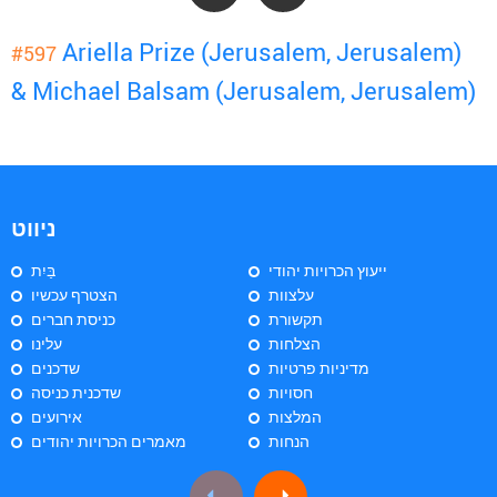
Ariella Prize (Jerusalem, Jerusalem)
#597
& Michael Balsam (Jerusalem, Jerusalem)
ניווט
ייעוץ הכרויות יהודי
בַּיִת
עלצוות
הצטרף עכשיו
תקשורת
כניסת חברים
הצלחות
עלינו
מדיניות פרטיות
שדכנים
חסויות
שדכנית כניסה
המלצות
אירועים
הנחות
מאמרים הכרויות יהודים