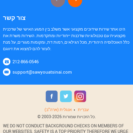
צור קשר
הינו אתר שירות שידוכים מקצועי אשר משלב בין המגע האישי של שדכנית
מקצועית עם טכנולוגיות שדכנות ייחודיות ומתקדמות. השירות משרת את
כלל האוכלוסיה היהודית, מכל הגילאים, רמות דת, ומקומות מגורים, על מנת
לעזור להם למצוא את זיווגם.
212-866-0546
support@sawyouatsinai.com
עִברִית
אנגלית (ארה"ב)
© 2003-2026 כל הזכויות שמורות.
WE DO NOT CONDUCT BACKGROUND CHECKS ON MEMBERS OF
OUR WEBSITES. SAFETY IS A TOP PRIORITY THEREFORE WE URGE