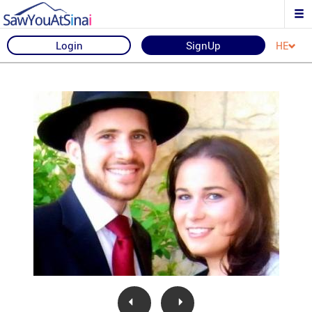
Login
SignUp
HE