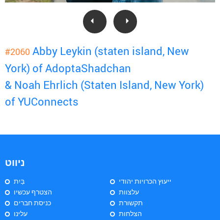
Abby Leykin (staten island, New
#2060
York) of AdoptaShadchan
& Noah Ehrlich (Staten Island, New York)
of YUConnects
ניווט
ייעוץ הכרויות יהודי
בַּיִת
עלצוות
הצטרף עכשיו
תקשורת
כניסת חברים
הצלחות
עלינו