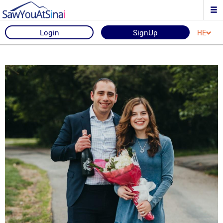
Login
SignUp
HE