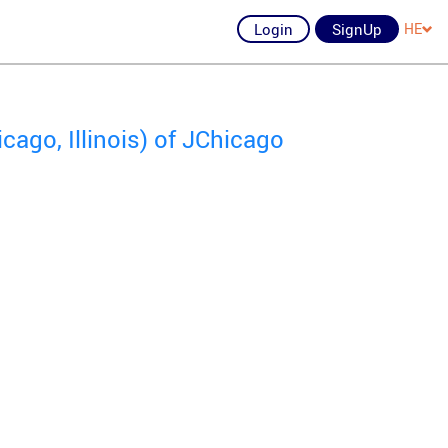
Login
SignUp
HE
ago, Illinois) of JChicago