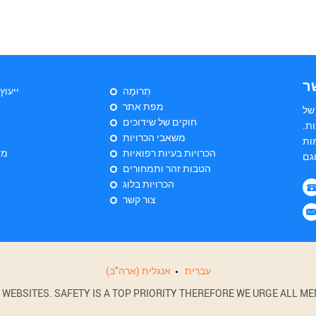
ר
תְרוּמָה
ייעוץ
מפת אתר
של
חוקים של שידוכים
ת.
משאבי הכרויות
ות
הכרויות בעיות רפואיות
מד
הטבות זהר ותמחורים
הכרויות בלוג
צור קשר
עִברִית
אנגלית (ארה"ב)
BSITES. SAFETY IS A TOP PRIORITY THEREFORE WE URGE ALL MEM