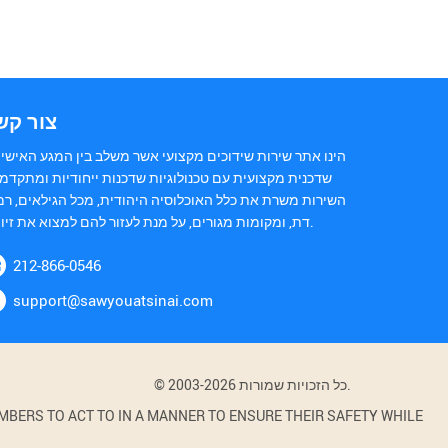
צור קש
הינו אתר שירות שידוכים מקצועי אשר משלב בין המגע האישי 
שדכנית מקצועית עם טכנולוגיות שדכנות ייחודיות ומתקדמו
השירות משרת את כלל האוכלוסיה היהודית, מכל הגילאים, רמ
דת, ומקומות מגורים, על מנת לעזור להם למצוא את זיווגם.
212-866-0546
support@sawyouatsinai.com
© 2003-2026 כל הזכויות שמורות.
BERS TO ACT TO IN A MANNER TO ENSURE THEIR SAFETY WHILE