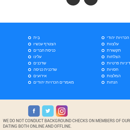
 הכרויות יהודי
בַּיִת
עלצוות
הצטרף עכשיו
תקשורת
כניסת חברים
הצלחות
עלינו
יניות פרטיות
שדכנים
חסויות
שדכנית כניסה
המלצות
אירועים
הנחות
מאמרים הכרויות יהודים
WE DO NOT CONDUCT BACKGROUND CHECKS ON MEMBERS OF OUR WE
DATING BOTH ONLINE AND OFFLINE.