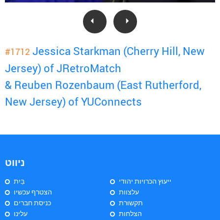
Jessica Starkman (Cherry Hill, New
#1712
Jersey) of JRetroMatch
& Reuben Rozenbaum (East Rutherford,
New Jersey) of YUConnects
ניווט
ייעוץ הכרויות יהודי
בַּיִת
עלצוות
הצטרף עכשיו
תקשורת
כניסת חברים
הצלחות
עלינו