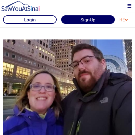
Login
SignUp
HE