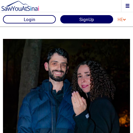
Login
SignUp
HE