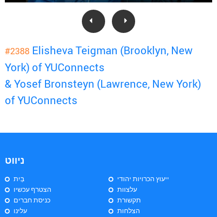
Elisheva Teigman (Brooklyn, New
#2388
York) of YUConnects
& Yosef Bronsteyn (Lawrence, New York)
of YUConnects
ניווט
ייעוץ הכרויות יהודי
בַּיִת
עלצוות
הצטרף עכשיו
תקשורת
כניסת חברים
הצלחות
עלינו