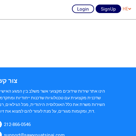
Login
SignUp
HE
צור קש
הינו אתר שירות שידוכים מקצועי אשר משלב בין המגע האישי 
שדכנית מקצועית עם טכנולוגיות שדכנות ייחודיות ומתקדמו
השירות משרת את כלל האוכלוסיה היהודית, מכל הגילאים, רמ
דת, ומקומות מגורים, על מנת לעזור להם למצוא את זיווגם.
212-866-0546
support@sawyouatsinai.com