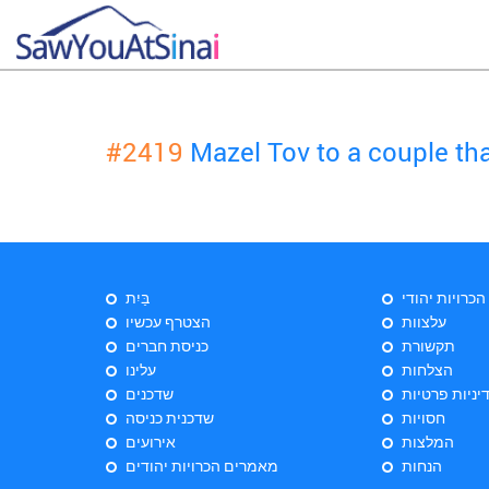
#2419
Mazel Tov to a couple t
 הכרויות יהודי
בַּיִת
עלצוות
הצטרף עכשיו
תקשורת
כניסת חברים
הצלחות
עלינו
יניות פרטיות
שדכנים
חסויות
שדכנית כניסה
המלצות
אירועים
הנחות
מאמרים הכרויות יהודים