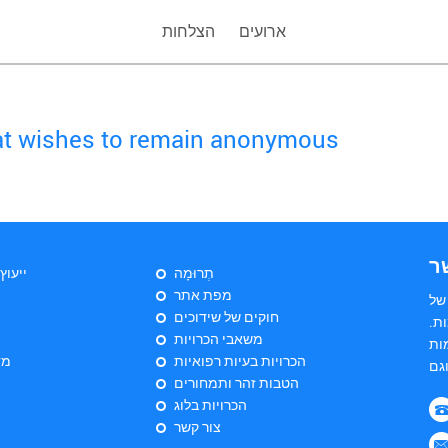
ארועים
הצלחות
hat wishes to remain anonymous
ר
תְרוּמָה
ייעוץ
מפת אתר
של
חוקים של שידוכים
ת.
משאבי הכרויות
ות
הכרויות בעיות רפואיות
מד
הטבות זהר ותמחורים
הכרויות בלוג
צור קשר