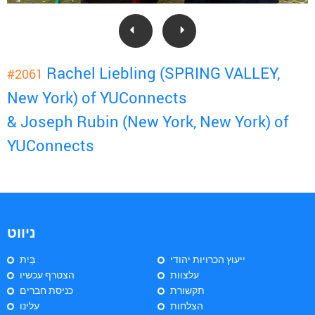
Rachel Liebling (SPRING VALLEY,
#2061
New York) of YUConnects
& Joseph Rubin (New York, New York) of
YUConnects
ניווט
ייעוץ הכרויות יהודי
בַּיִת
עלצוות
הצטרף עכשיו
תקשורת
כניסת חברים
הצלחות
עלינו