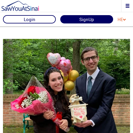
Login
SignUp
HE