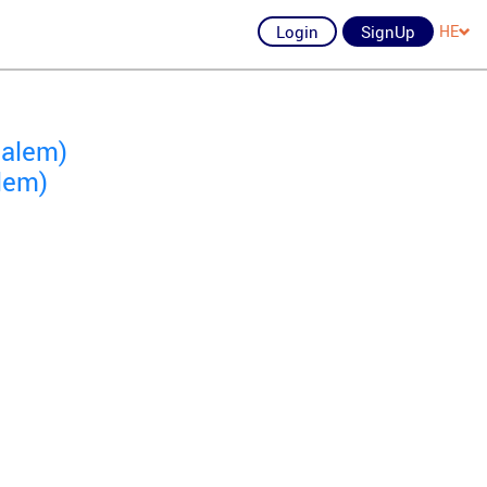
Login
SignUp
HE
salem)
lem)