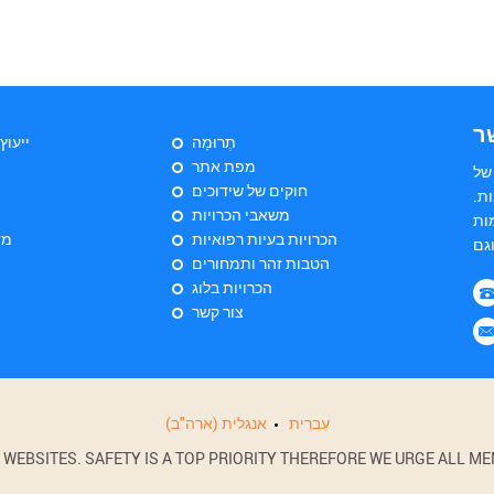
ר
תְרוּמָה
ייעוץ
מפת אתר
של
חוקים של שידוכים
ת.
משאבי הכרויות
ות
הכרויות בעיות רפואיות
מד
הטבות זהר ותמחורים
הכרויות בלוג
צור קשר
עִברִית
אנגלית (ארה"ב)
BSITES. SAFETY IS A TOP PRIORITY THEREFORE WE URGE ALL MEM