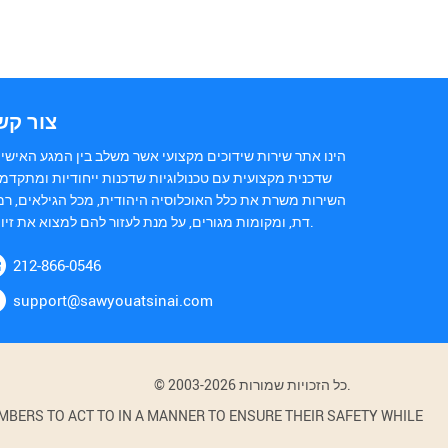
צור קש
הינו אתר שירות שידוכים מקצועי אשר משלב בין המגע האישי 
שדכנית מקצועית עם טכנולוגיות שדכנות ייחודיות ומתקדמו
השירות משרת את כלל האוכלוסיה היהודית, מכל הגילאים, רמ
דת, ומקומות מגורים, על מנת לעזור להם למצוא את זיווגם.
212-866-0546
support@sawyouatsinai.com
© 2003-2026 כל הזכויות שמורות.
BERS TO ACT TO IN A MANNER TO ENSURE THEIR SAFETY WHILE