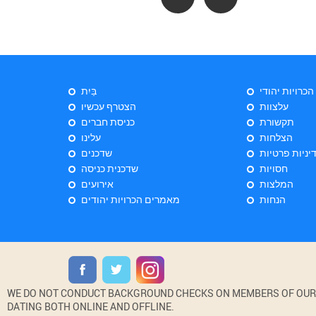
 הכרויות יהודי
בַּיִת
עלצוות
הצטרף עכשיו
תקשורת
כניסת חברים
הצלחות
עלינו
יניות פרטיות
שדכנים
חסויות
שדכנית כניסה
המלצות
אירועים
הנחות
מאמרים הכרויות יהודים
WE DO NOT CONDUCT BACKGROUND CHECKS ON MEMBERS OF OUR WE
DATING BOTH ONLINE AND OFFLINE.