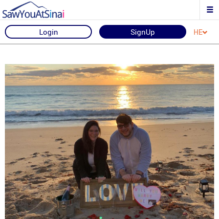
Login
SignUp
HE