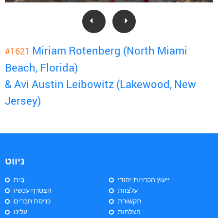
Miriam Rotenberg (North Miami
#1621
Beach, Florida)
& Avi Austin Leibowitz (Lakewood, New
Jersey)
ניווט
ייעוץ הכרויות יהודי
בַּיִת
עלצוות
הצטרף עכשיו
תקשורת
כניסת חברים
הצלחות
עלינו