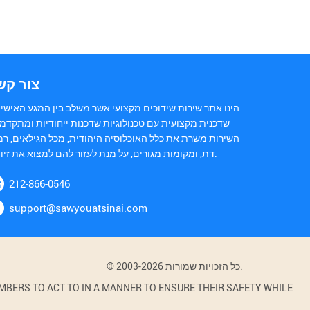
צור קש
הינו אתר שירות שידוכים מקצועי אשר משלב בין המגע האישי 
שדכנית מקצועית עם טכנולוגיות שדכנות ייחודיות ומתקדמו
השירות משרת את כלל האוכלוסיה היהודית, מכל הגילאים, רמ
דת, ומקומות מגורים, על מנת לעזור להם למצוא את זיווגם.
212-866-0546
support@sawyouatsinai.com
© 2003-2026 כל הזכויות שמורות.
BERS TO ACT TO IN A MANNER TO ENSURE THEIR SAFETY WHILE