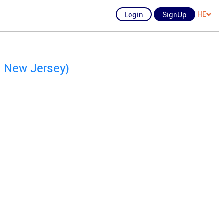
Login
SignUp
HE
k, New Jersey)