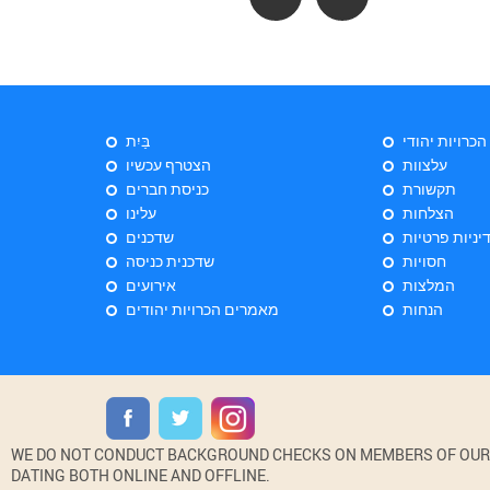
 הכרויות יהודי
בַּיִת
עלצוות
הצטרף עכשיו
תקשורת
כניסת חברים
הצלחות
עלינו
יניות פרטיות
שדכנים
חסויות
שדכנית כניסה
המלצות
אירועים
הנחות
מאמרים הכרויות יהודים
WE DO NOT CONDUCT BACKGROUND CHECKS ON MEMBERS OF OUR WE
DATING BOTH ONLINE AND OFFLINE.