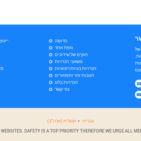
ר
תְרוּמָה
ייעוץ
מפת אתר
של
חוקים של שידוכים
ת.
משאבי הכרויות
ות
הכרויות בעיות רפואיות
מד
הטבות זהר ותמחורים
הכרויות בלוג
צור קשר
עִברִית
אנגלית (ארה"ב)
BSITES. SAFETY IS A TOP PRIORITY THEREFORE WE URGE ALL MEM