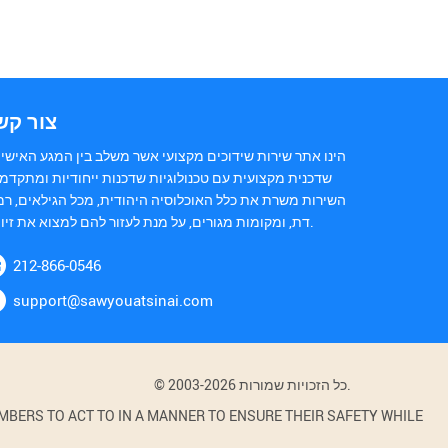
צור קש
הינו אתר שירות שידוכים מקצועי אשר משלב בין המגע האישי 
שדכנית מקצועית עם טכנולוגיות שדכנות ייחודיות ומתקדמו
השירות משרת את כלל האוכלוסיה היהודית, מכל הגילאים, רמ
דת, ומקומות מגורים, על מנת לעזור להם למצוא את זיווגם.
212-866-0546
support@sawyouatsinai.com
© 2003-2026 כל הזכויות שמורות.
BERS TO ACT TO IN A MANNER TO ENSURE THEIR SAFETY WHILE