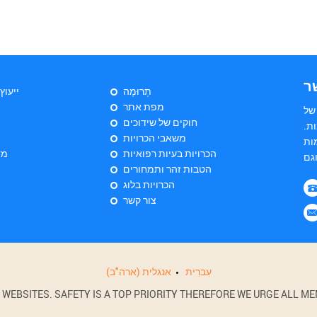
ר
תְרוּמָה
ייעוץ
מפת אתר
של
חוקים של שידוכים
ת.
משאבי הכרויות
ות
הכרויות בעיות רפואיות
מד
הטבות זהר ותמחורים
הכרויות בלוג
צור קשר
עִברִית
אנגלית (ארה"ב)
BSITES. SAFETY IS A TOP PRIORITY THEREFORE WE URGE ALL MEM