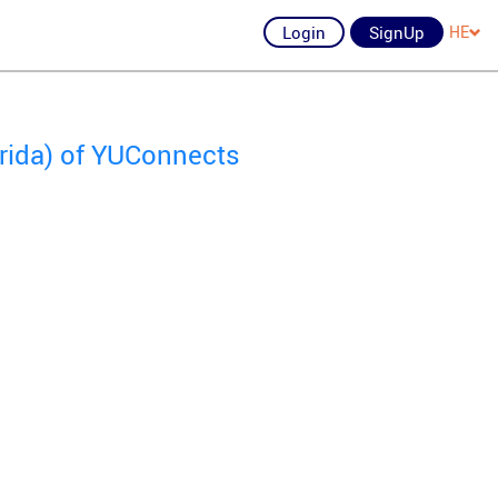
Login
SignUp
HE
orida) of YUConnects