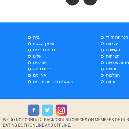
 הכרויות יהודי
בַּיִת
עלצוות
הצטרף עכשיו
תקשורת
כניסת חברים
הצלחות
עלינו
יניות פרטיות
שדכנים
חסויות
שדכנית כניסה
המלצות
אירועים
הנחות
מאמרים הכרויות יהודים
WE DO NOT CONDUCT BACKGROUND CHECKS ON MEMBERS OF OUR WE
DATING BOTH ONLINE AND OFFLINE.