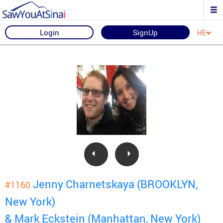
Login
SignUp
HE
Jenny Charnetskaya (BROOKLYN,
#1160
New York)
& Mark Eckstein (Manhattan, New York)