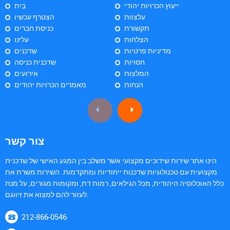
ייעוץ הכרויות יהודי
בַּיִת
עלצוות
הצטרף עכשיו
תקשורת
כניסת חברים
הצלחות
עלינו
מדיניות פרטיות
שדכנים
חסויות
שדכנית כניסה
המלצות
אירועים
הנחות
מאמרים הכרויות יהודים
צור קשר
הינו אתר שירות שידוכים מקצועי אשר משלב בין המגע האישי של שדכנית
מקצועית עם טכנולוגיות שדכנות ייחודיות ומתקדמות. השירות משרת את
כלל האוכלוסיה היהודית, מכל הגילאים, רמות דת, ומקומות מגורים, על מנת
לעזור להם למצוא את זיווגם.
212-866-0546