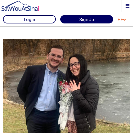
Login
SignUp
HE