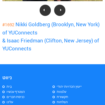
Nikki Goldberg (Brooklyn, New York)
#1692
of YUConnects
& Isaac Friedman (Clifton, New Jersey) of
YUConnects
ניווט
ייעוץ הכרויות יהודי
בַּיִת
עלצוות
הצטרף עכשיו
תקשורת
כניסת חברים
הצלחות
עלינו