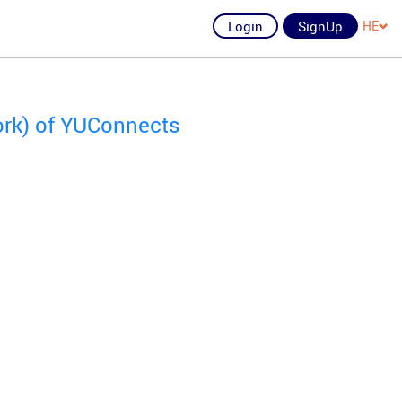
Login
SignUp
HE
ork) of YUConnects