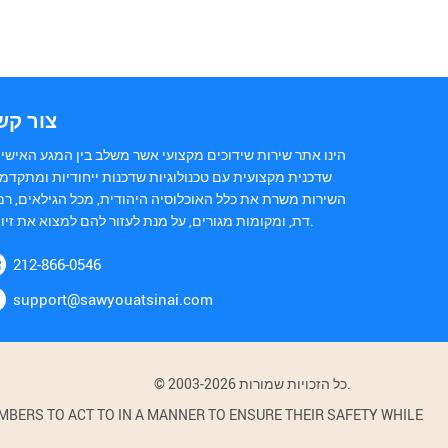
צור קש
הינו אתר שירות שידוכים מקצועי אשר משלב בין המגע האישי 
שדכנית מקצועית עם טכנולוגיות שדכנות ייחודיות ומתקדמו
השירות משרת את כלל האוכלוסיה היהודית, מכל הגילאים, רמ
דת, ומקומות מגורים, על מנת לעזור להם למצוא את זיווגם.
212-866-0546
support@sawyouatsinai.com
© 2003-2026 כל הזכויות שמורות.
BERS TO ACT TO IN A MANNER TO ENSURE THEIR SAFETY WHILE