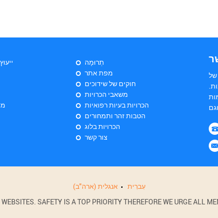
ר
תְרוּמָה
ייעוץ
מפת אתר
של
חוקים של שידוכים
ת.
משאבי הכרויות
ות
הכרויות בעיות רפואיות
מד
הטבות זהר ותמחורים
הכרויות בלוג
צור קשר
עִברִית
אנגלית (ארה"ב)
BSITES. SAFETY IS A TOP PRIORITY THEREFORE WE URGE ALL MEM