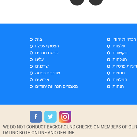
 הכרויות יהודי
בַּיִת
עלצוות
הצטרף עכשיו
תקשורת
כניסת חברים
הצלחות
עלינו
יניות פרטיות
שדכנים
חסויות
שדכנית כניסה
המלצות
אירועים
הנחות
מאמרים הכרויות יהודים
WE DO NOT CONDUCT BACKGROUND CHECKS ON MEMBERS OF OUR WE
DATING BOTH ONLINE AND OFFLINE.