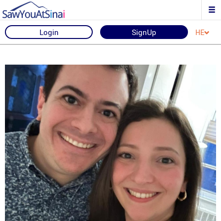
Login
SignUp
HE