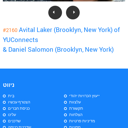
Avital Laker (Brooklyn, New York) of
#2160
YUConnects
& Daniel Salomon (Brooklyn, New York)
ניווט
ייעוץ הכרויות יהודי
בַּיִת
עלצוות
הצטרף עכשיו
תקשורת
כניסת חברים
הצלחות
עלינו
מדיניות פרטיות
שדכנים
חסויות
שדכנית כניסה