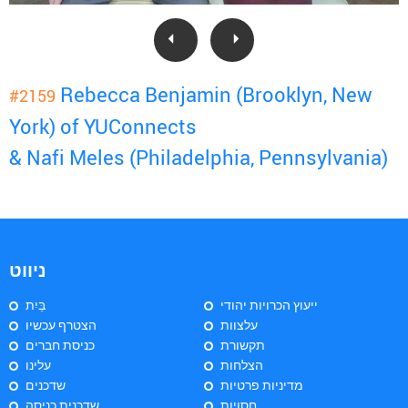
Rebecca Benjamin (Brooklyn, New
#2159
York) of YUConnects
& Nafi Meles (Philadelphia, Pennsylvania)
ניווט
ייעוץ הכרויות יהודי
בַּיִת
עלצוות
הצטרף עכשיו
תקשורת
כניסת חברים
הצלחות
עלינו
מדיניות פרטיות
שדכנים
חסויות
שדכנית כניסה