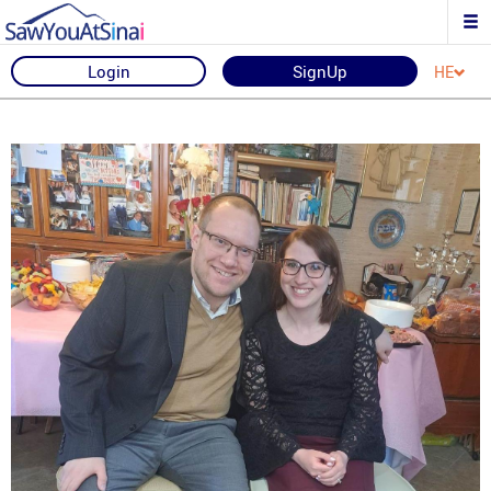
Login
SignUp
HE