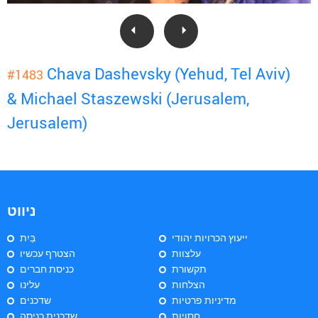
Chava Dashevsky (Yehud, Tel Aviv)
#1483
& Michael Staszewski (Jerusalem,
Jerusalem)
ניווט
ייעוץ הכרויות יהודי
בַּיִת
עלצוות
הצטרף עכשיו
תקשורת
כניסת חברים
הצלחות
עלינו
מדיניות פרטיות
שדכנים
חסויות
שדכנית כניסה