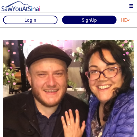
Login
SignUp
HE