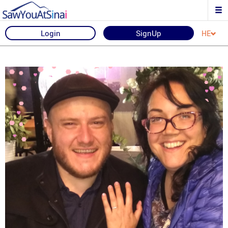
Login
SignUp
HE