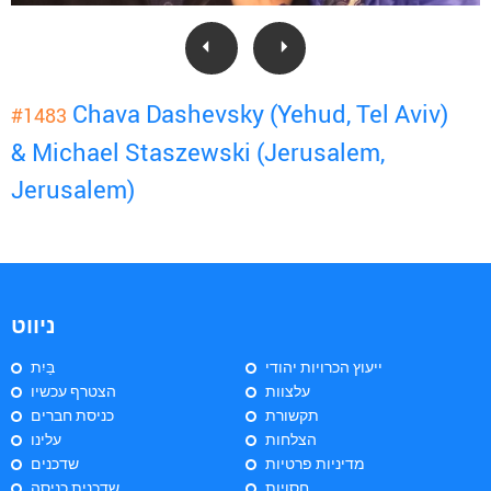
Chava Dashevsky (Yehud, Tel Aviv)
#1483
& Michael Staszewski (Jerusalem,
Jerusalem)
ניווט
ייעוץ הכרויות יהודי
בַּיִת
עלצוות
הצטרף עכשיו
תקשורת
כניסת חברים
הצלחות
עלינו
מדיניות פרטיות
שדכנים
חסויות
שדכנית כניסה