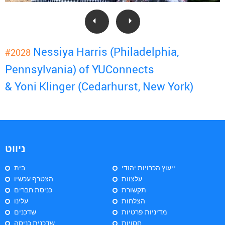
Nessiya Harris (Philadelphia,
#2028
Pennsylvania) of YUConnects
& Yoni Klinger (Cedarhurst, New York)
ניווט
ייעוץ הכרויות יהודי
בַּיִת
עלצוות
הצטרף עכשיו
תקשורת
כניסת חברים
הצלחות
עלינו
מדיניות פרטיות
שדכנים
חסויות
שדכנית כניסה