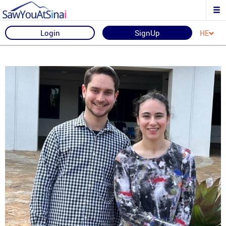
Login
SignUp
HE