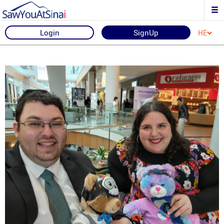
Login
SignUp
HE