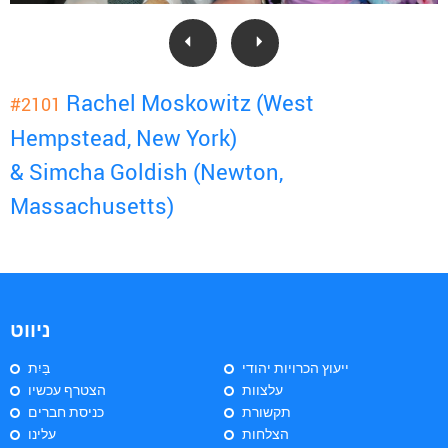
Rachel Moskowitz (West
#2101
Hempstead, New York)
& Simcha Goldish (Newton,
Massachusetts)
ניווט
ייעוץ הכרויות יהודי
בַּיִת
עלצוות
הצטרף עכשיו
תקשורת
כניסת חברים
הצלחות
עלינו