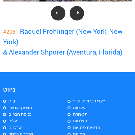
Raquel Frohlinger (New York, New
#2051
York)
& Alexander Shporer (Aventura, Florida)
ניווט
ייעוץ הכרויות יהודי
בַּיִת
עלצוות
הצטרף עכשיו
תקשורת
כניסת חברים
הצלחות
עלינו
מדיניות פרטיות
שדכנים
חסויות
שדכנית כניסה