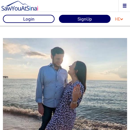
Login
SignUp
HE