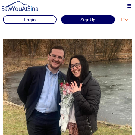
Login
SignUp
HE