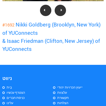
Nikki Goldberg (Brooklyn, New York)
#1692
of YUConnects
& Isaac Friedman (Clifton, New Jersey) of
YUConnects
ניווט
ייעוץ הכרויות יהודי
בַּיִת
עלצוות
הצטרף עכשיו
תקשורת
כניסת חברים
הצלחות
עלינו