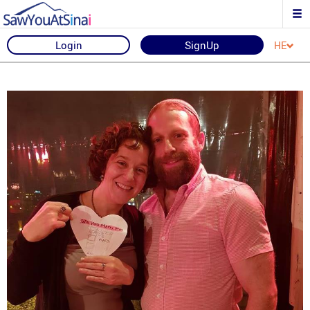
Login
SignUp
HE