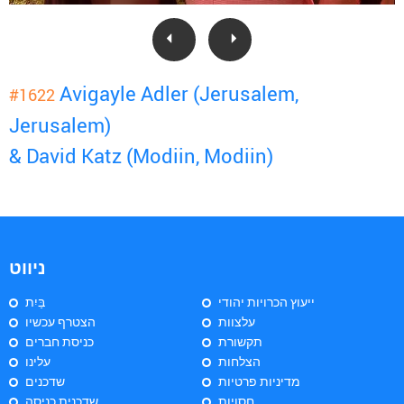
Avigayle Adler (Jerusalem,
#1622
Jerusalem)
& David Katz (Modiin, Modiin)
ניווט
ייעוץ הכרויות יהודי
בַּיִת
עלצוות
הצטרף עכשיו
תקשורת
כניסת חברים
הצלחות
עלינו
מדיניות פרטיות
שדכנים
חסויות
שדכנית כניסה