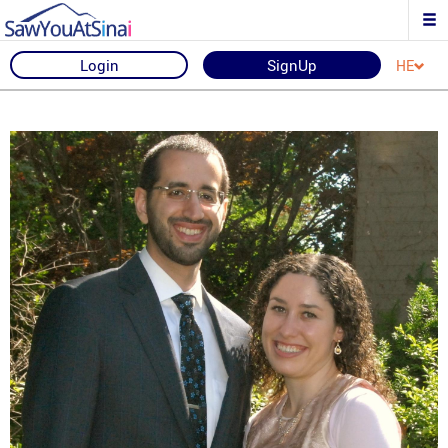
Login
SignUp
HE