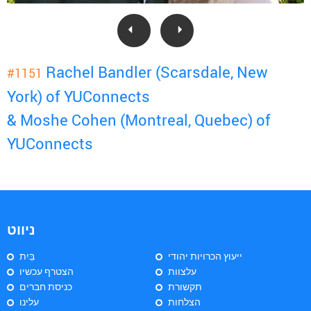
Rachel Bandler (Scarsdale, New
#1151
York) of YUConnects
& Moshe Cohen (Montreal, Quebec) of
YUConnects
ניווט
ייעוץ הכרויות יהודי
בַּיִת
עלצוות
הצטרף עכשיו
תקשורת
כניסת חברים
הצלחות
עלינו