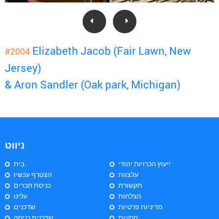
Elizabeth Jacob (Fair Lawn, New
#2004
Jersey)
& Aron Sandler (Oak park, Michigan)
ניווט
ייעוץ הכרויות יהודי
בַּיִת
עלצוות
הצטרף עכשיו
תקשורת
כניסת חברים
הצלחות
עלינו
מדיניות פרטיות
שדכנים
חסויות
שדכנית כניסה