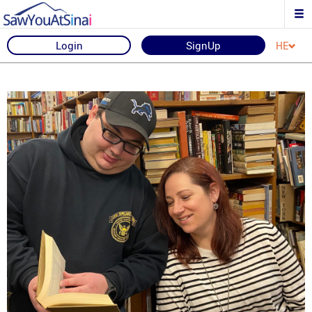
Login
SignUp
HE