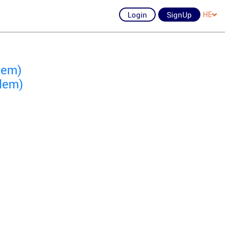
Login
SignUp
HE
lem)
lem)