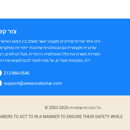
צור קש
הינו אתר שירות שידוכים מקצועי אשר משלב בין המגע האישי 
שדכנית מקצועית עם טכנולוגיות שדכנות ייחודיות ומתקדמו
השירות משרת את כלל האוכלוסיה היהודית, מכל הגילאים, רמ
דת, ומקומות מגורים, על מנת לעזור להם למצוא את זיווגם.
212-866-0546
support@sawyouatsinai.com
© 2003-2026 כל הזכויות שמורות.
BERS TO ACT TO IN A MANNER TO ENSURE THEIR SAFETY WHILE