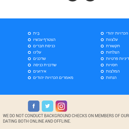
 הכרויות יהודי
בַּיִת
עלצוות
הצטרף עכשיו
תקשורת
כניסת חברים
הצלחות
עלינו
יניות פרטיות
שדכנים
חסויות
שדכנית כניסה
המלצות
אירועים
הנחות
מאמרים הכרויות יהודים
WE DO NOT CONDUCT BACKGROUND CHECKS ON MEMBERS OF OUR WE
DATING BOTH ONLINE AND OFFLINE.