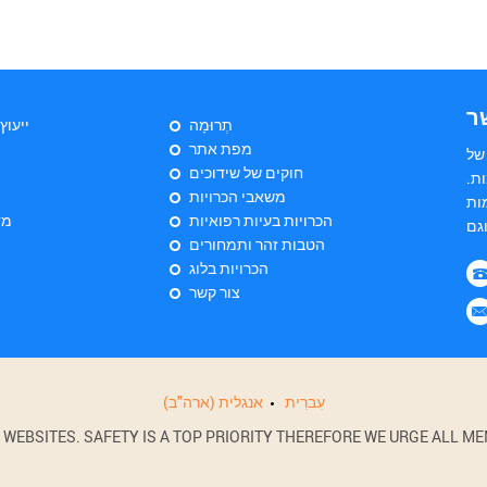
ר
תְרוּמָה
ייעוץ
מפת אתר
של
חוקים של שידוכים
ת.
משאבי הכרויות
ות
הכרויות בעיות רפואיות
מד
הטבות זהר ותמחורים
הכרויות בלוג
צור קשר
עִברִית
אנגלית (ארה"ב)
BSITES. SAFETY IS A TOP PRIORITY THEREFORE WE URGE ALL MEM