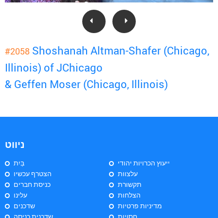
Shoshanah Altman-Shafer (Chicago,
#2058
Illinois) of JChicago
& Geffen Moser (Chicago, Illinois)
ניווט
ייעוץ הכרויות יהודי
בַּיִת
עלצוות
הצטרף עכשיו
תקשורת
כניסת חברים
הצלחות
עלינו
מדיניות פרטיות
שדכנים
חסויות
שדכנית כניסה