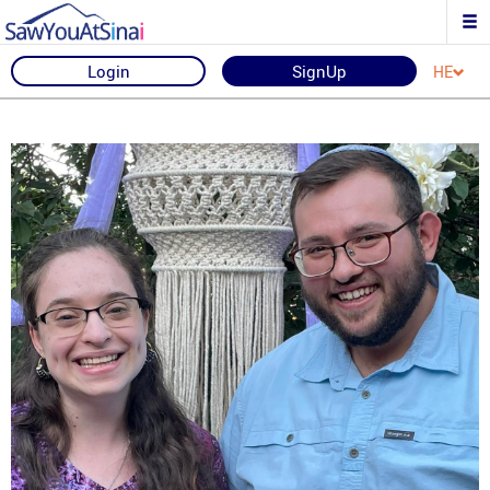
Login
SignUp
HE