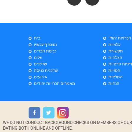
 הכרויות יהודי
בַּיִת
עלצוות
הצטרף עכשיו
תקשורת
כניסת חברים
הצלחות
עלינו
יניות פרטיות
שדכנים
חסויות
שדכנית כניסה
המלצות
אירועים
הנחות
מאמרים הכרויות יהודים
WE DO NOT CONDUCT BACKGROUND CHECKS ON MEMBERS OF OUR WE
DATING BOTH ONLINE AND OFFLINE.