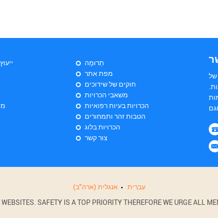
ר
תְרוּמָה
ייעוץ
מפת אתר
של
חוקים של שידוכים
ת.
משאבי הכרויות
ות
הכרויות בעיות רפואיות
מד
הטבות זהר ותמחורים
הכרויות בלוג
צור קשר
עִברִית
אנגלית (ארה"ב)
BSITES. SAFETY IS A TOP PRIORITY THEREFORE WE URGE ALL MEM