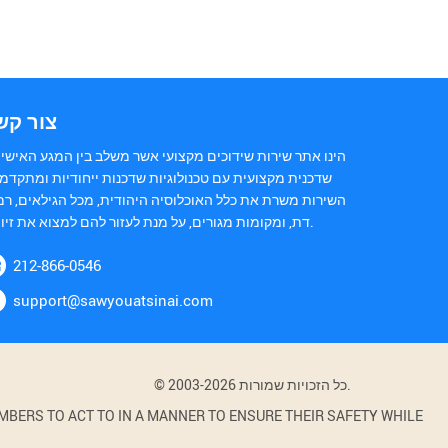
צור קש
הינו אתר שירות שידוכים מקצועי אשר משלב בין המגע האישי 
שדכנית מקצועית עם טכנולוגיות שדכנות ייחודיות ומתקדמו
השירות משרת את כלל האוכלוסיה היהודית, מכל הגילאים, רמ
דת, ומקומות מגורים, על מנת לעזור להם למצוא את זיווגם.
212-866-0546
support@sawyouatsinai.com
© 2003-2026 כל הזכויות שמורות.
BERS TO ACT TO IN A MANNER TO ENSURE THEIR SAFETY WHILE