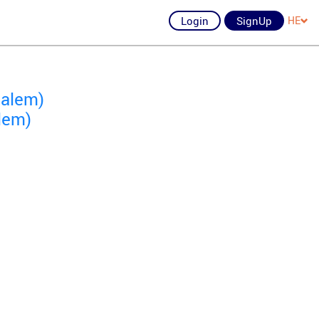
Login
SignUp
HE
salem)
lem)