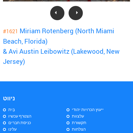
Miriam Rotenberg (North Miami
#1621
Beach, Florida)
& Avi Austin Leibowitz (Lakewood, New
Jersey)
ניווט
ייעוץ הכרויות יהודי
בַּיִת
עלצוות
הצטרף עכשיו
תקשורת
כניסת חברים
הצלחות
עלינו