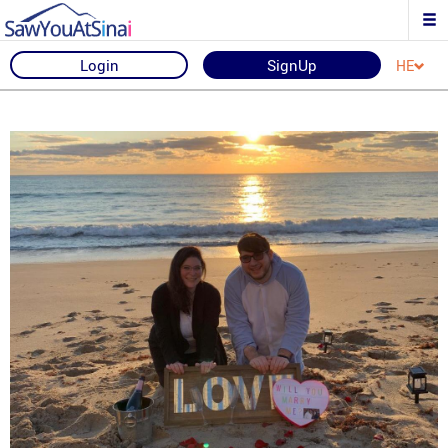
Login
SignUp
HE