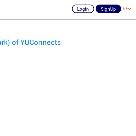
Login
SignUp
HE
ork) of YUConnects