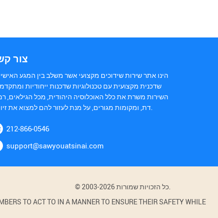
צור קש
הינו אתר שירות שידוכים מקצועי אשר משלב בין המגע האישי 
שדכנית מקצועית עם טכנולוגיות שדכנות ייחודיות ומתקדמו
השירות משרת את כלל האוכלוסיה היהודית, מכל הגילאים, רמ
דת, ומקומות מגורים, על מנת לעזור להם למצוא את זיווגם.
212-866-0546
support@sawyouatsinai.com
© 2003-2026 כל הזכויות שמורות.
BERS TO ACT TO IN A MANNER TO ENSURE THEIR SAFETY WHILE