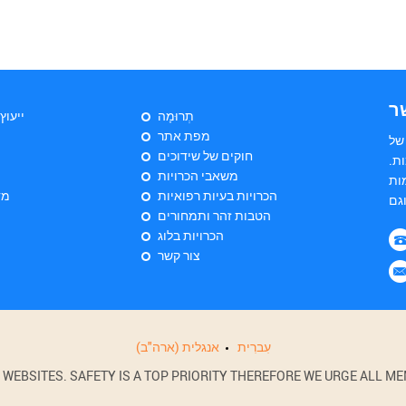
ר
תְרוּמָה
ייעוץ
מפת אתר
של
חוקים של שידוכים
ת.
משאבי הכרויות
ות
הכרויות בעיות רפואיות
מד
הטבות זהר ותמחורים
הכרויות בלוג
צור קשר
עִברִית
אנגלית (ארה"ב)
BSITES. SAFETY IS A TOP PRIORITY THEREFORE WE URGE ALL MEM