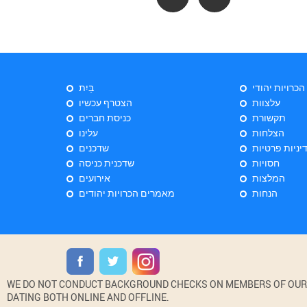
 הכרויות יהודי
בַּיִת
עלצוות
הצטרף עכשיו
תקשורת
כניסת חברים
הצלחות
עלינו
יניות פרטיות
שדכנים
חסויות
שדכנית כניסה
המלצות
אירועים
הנחות
מאמרים הכרויות יהודים
WE DO NOT CONDUCT BACKGROUND CHECKS ON MEMBERS OF OUR WE
DATING BOTH ONLINE AND OFFLINE.