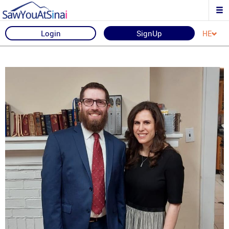
Login
SignUp
HE