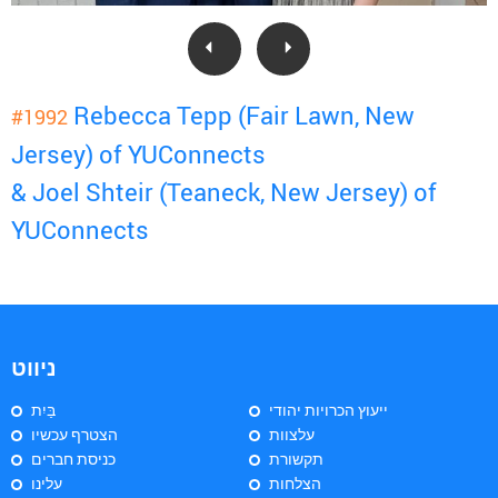
Rebecca Tepp (Fair Lawn, New
#1992
Jersey) of YUConnects
& Joel Shteir (Teaneck, New Jersey) of
YUConnects
ניווט
ייעוץ הכרויות יהודי
בַּיִת
עלצוות
הצטרף עכשיו
תקשורת
כניסת חברים
הצלחות
עלינו