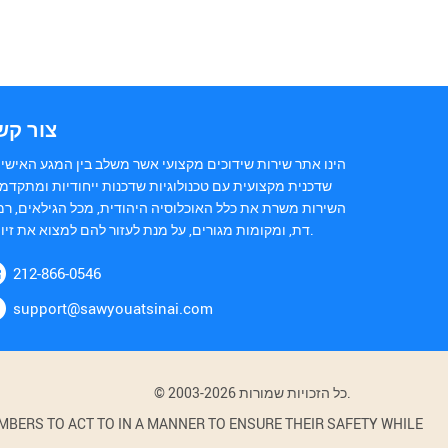
צור קש
הינו אתר שירות שידוכים מקצועי אשר משלב בין המגע האישי 
שדכנית מקצועית עם טכנולוגיות שדכנות ייחודיות ומתקדמ.
השירות משרת את כלל האוכלוסיה היהודית, מכל הגילאים, רמ
דת, ומקומות מגורים, על מנת לעזור להם למצוא את זיווגם.
212-866-0546
support@sawyouatsinai.com
© 2003-2026 כל הזכויות שמורות.
BERS TO ACT TO IN A MANNER TO ENSURE THEIR SAFETY WHILE