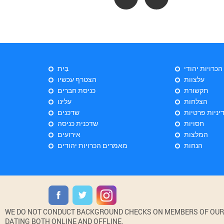
 הכרויות יהודי
בַּיִת
עלצוות
הצטרף עכשיו
תקשורת
כניסת חברים
הצלחות
עלינו
יניות פרטיות
שדכנים
חסויות
שדכנית כניסה
המלצות
אירועים
הנחות
מאמרים הכרויות יהודים
WE DO NOT CONDUCT BACKGROUND CHECKS ON MEMBERS OF OUR WE
DATING BOTH ONLINE AND OFFLINE.