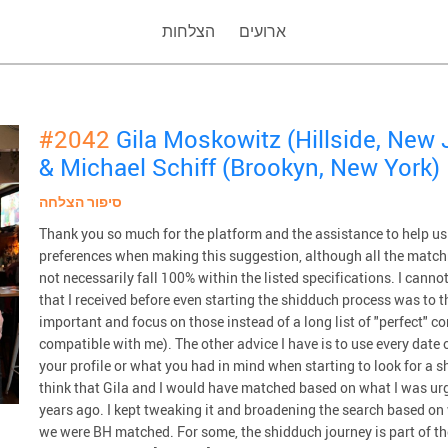
ארועים
הצלחות
#2042
Gila Moskowitz (Hillside, New 
& Michael Schiff (Brookyn, New York)
סיפור הצלחה
Thank you so much for the platform and the assistance to help us
preferences when making this suggestion, although all the match
not necessarily fall 100% within the listed specifications. I canno
that I received before even starting the shidduch process was to th
important and focus on those instead of a long list of "perfect" com
compatible with me). The other advice I have is to use every date o
your profile or what you had in mind when starting to look for a sh
think that Gila and I would have matched based on what I was urg
years ago. I kept tweaking it and broadening the search based on 
we were BH matched. For some, the shidduch journey is part of the