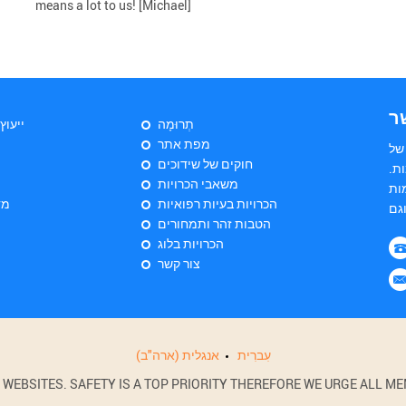
means a lot to us! [Michael]
ר
תְרוּמָה
ייעוץ
מפת אתר
של
חוקים של שידוכים
ות
משאבי הכרויות
ות
הכרויות בעיות רפואיות
מד
הטבות זהר ותמחורים
הכרויות בלוג
צור קשר
עִברִית
אנגלית (ארה"ב)
BSITES. SAFETY IS A TOP PRIORITY THEREFORE WE URGE ALL MEM