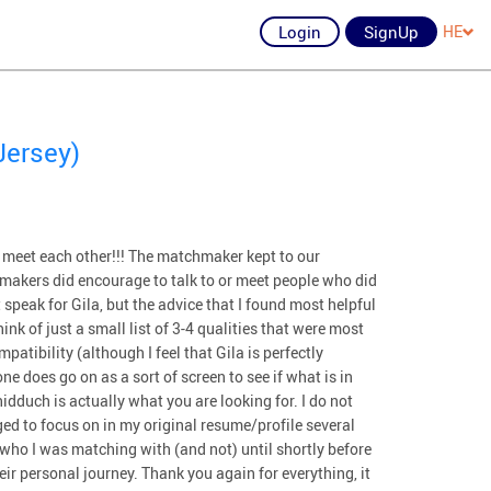
Login
SignUp
HE
Jersey)
 meet each other!!! The matchmaker kept to our
makers did encourage to talk to or meet people who did
t speak for Gila, but the advice that I found most helpful
ink of just a small list of 3-4 qualities that were most
patibility (although I feel that Gila is perfectly
ne does go on as a sort of screen to see if what is in
idduch is actually what you are looking for. I do not
ed to focus on in my original resume/profile several
who I was matching with (and not) until shortly before
ir personal journey. Thank you again for everything, it