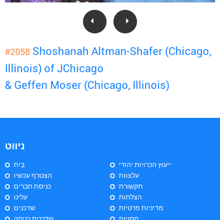
Shoshanah Altman-Shafer (Chicago,
#2058
Illinois) of JChicago
& Geffen Moser (Chicago, Illinois)
ניווט
ייעוץ הכרויות יהודי
בַּיִת
עלצוות
הצטרף עכשיו
תקשורת
כניסת חברים
הצלחות
עלינו
מדיניות פרטיות
שדכנים
חסויות
שדכנית כניסה