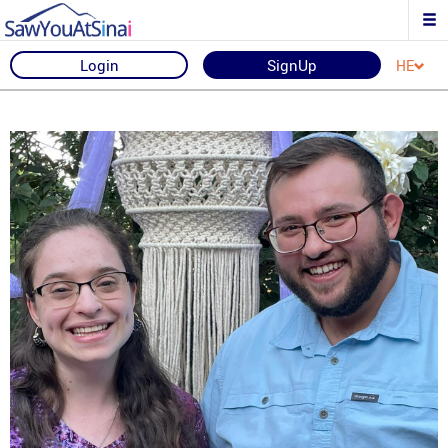
Login
SignUp
HE