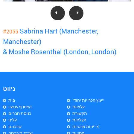
Sabrina Hart (Manchester,
#2055
Manchester)
& Moshe Rosenthal (London, London)
ניווט
ייעוץ הכרויות יהודי
בַּיִת
עלצוות
הצטרף עכשיו
תקשורת
כניסת חברים
הצלחות
עלינו
מדיניות פרטיות
שדכנים
חסויות
שדכנית כניסה