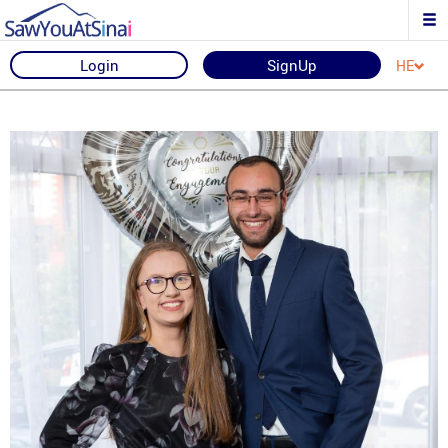
Login
SignUp
HE