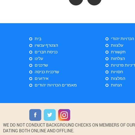
 הכרויות יהודי
בַּיִת
עלצוות
הצטרף עכשיו
תקשורת
כניסת חברים
הצלחות
עלינו
יניות פרטיות
שדכנים
חסויות
שדכנית כניסה
המלצות
אירועים
הנחות
מאמרים הכרויות יהודים
WE DO NOT CONDUCT BACKGROUND CHECKS ON MEMBERS OF OUR WE
DATING BOTH ONLINE AND OFFLINE.