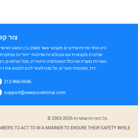
צור קש
הינו אתר שירות שידוכים מקצועי אשר משלב בין המגע האישי 
שדכנית מקצועית עם טכנולוגיות שדכנות ייחודיות ומתקדמ.
השירות משרת את כלל האוכלוסיה היהודית, מכל הגילאים, רמ
דת, ומקומות מגורים, על מנת לעזור להם למצוא את זיווגם.
212-866-0546
support@sawyouatsinai.com
© 2003-2026 כל הזכויות שמורות.
BERS TO ACT TO IN A MANNER TO ENSURE THEIR SAFETY WHILE