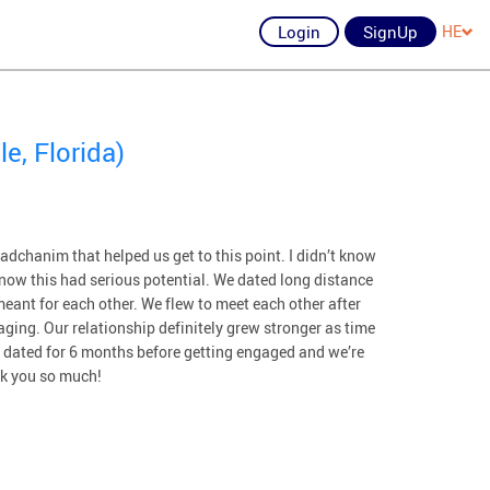
Login
SignUp
HE
e, Florida)
dchanim that helped us get to this point. I didn’t know
 know this had serious potential. We dated long distance
eant for each other. We flew to meet each other after
ging. Our relationship definitely grew stronger as time
e dated for 6 months before getting engaged and we’re
nk you so much!