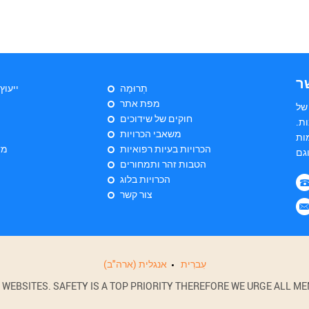
ר
תְרוּמָה
ייעוץ
מפת אתר
של
חוקים של שידוכים
ות
משאבי הכרויות
ות
הכרויות בעיות רפואיות
מד
הטבות זהר ותמחורים
הכרויות בלוג
צור קשר
עִברִית
אנגלית (ארה"ב)
BSITES. SAFETY IS A TOP PRIORITY THEREFORE WE URGE ALL MEM