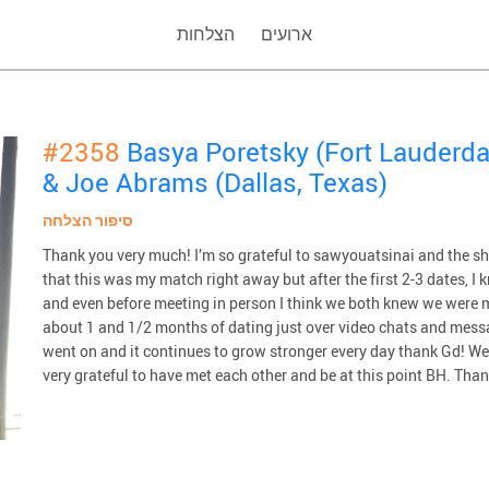
ארועים
הצלחות
#2358
Basya Poretsky (Fort Lauderdal
& Joe Abrams (Dallas, Texas)
סיפור הצלחה
Thank you very much! I’m so grateful to sawyouatsinai and the sha
that this was my match right away but after the first 2-3 dates, I
and even before meeting in person I think we both knew we were m
about 1 and 1/2 months of dating just over video chats and messa
went on and it continues to grow stronger every day thank Gd! W
very grateful to have met each other and be at this point BH. Tha