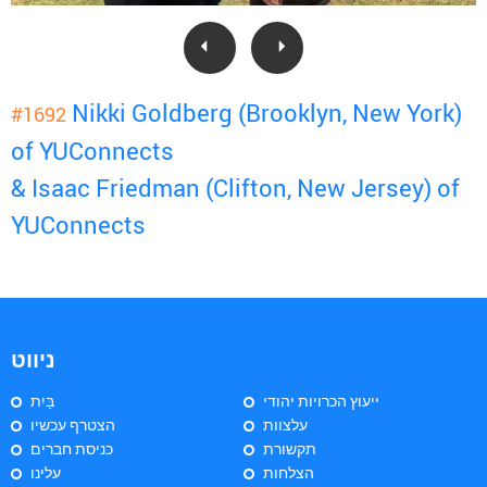
Nikki Goldberg (Brooklyn, New York)
#1692
of YUConnects
& Isaac Friedman (Clifton, New Jersey) of
YUConnects
ניווט
ייעוץ הכרויות יהודי
בַּיִת
עלצוות
הצטרף עכשיו
תקשורת
כניסת חברים
הצלחות
עלינו