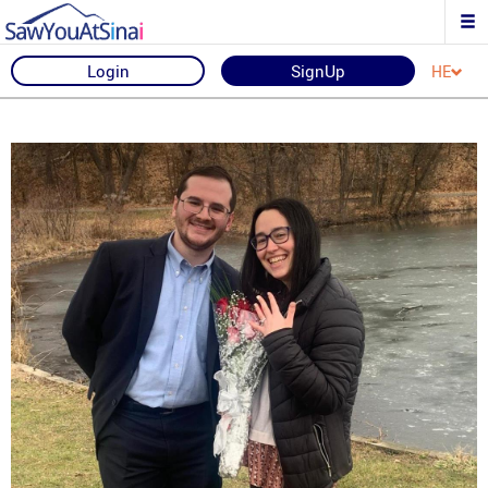
Login
SignUp
HE