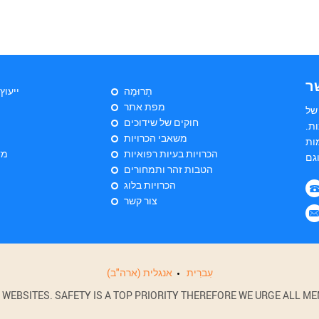
ר
תְרוּמָה
ייעוץ
מפת אתר
של
חוקים של שידוכים
ת.
משאבי הכרויות
ות
הכרויות בעיות רפואיות
מד
הטבות זהר ותמחורים
הכרויות בלוג
צור קשר
עִברִית
אנגלית (ארה"ב)
BSITES. SAFETY IS A TOP PRIORITY THEREFORE WE URGE ALL MEM