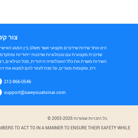
צור קש
הינו אתר שירות שידוכים מקצועי אשר משלב בין המגע האישי 
שדכנית מקצועית עם טכנולוגיות שדכנות ייחודיות ומתקדמו
השירות משרת את כלל האוכלוסיה היהודית, מכל הגילאים, רמ
דת, ומקומות מגורים, על מנת לעזור להם למצוא את זיווגם.
212-866-0546
support@sawyouatsinai.com
© 2003-2026 כל הזכויות שמורות.
BERS TO ACT TO IN A MANNER TO ENSURE THEIR SAFETY WHILE