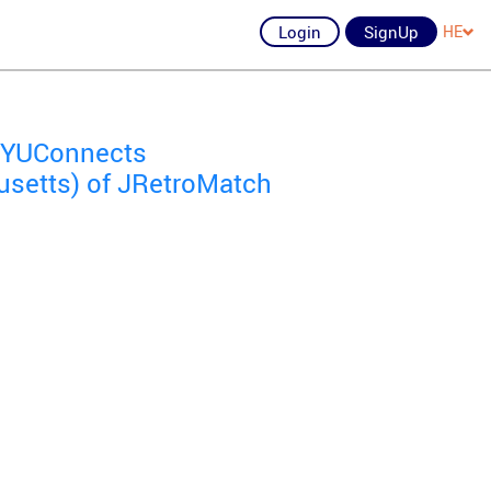
Login
SignUp
HE
of YUConnects
setts) of JRetroMatch