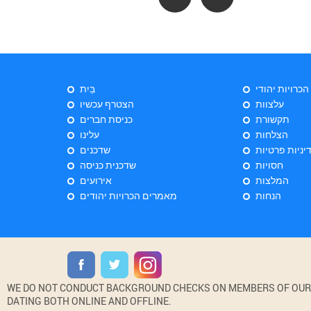
 הכרויות יהודי
בַּיִת
עלצוות
הצטרף עכשיו
תקשורת
כניסת חברים
הצלחות
עלינו
יניות פרטיות
שדכנים
חסויות
שדכנית כניסה
המלצות
אירועים
הנחות
מאמרים הכרויות יהודים
WE DO NOT CONDUCT BACKGROUND CHECKS ON MEMBERS OF OUR WE
DATING BOTH ONLINE AND OFFLINE.